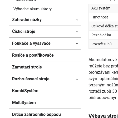
Aku systém
Výhodné akumulátory
Hmotnost
Zahradní nůžky
Celková délka st
Čistící stroje
Řezná délka
Foukače a vysavače
Rozteč zubů
Rosiče a postřikovače
Akumulátorové 
můžete bez prob
Zametací stroje
prořezávání keř
svým optimální
Rozbrušovací stroje
tvrzeným nožům 
KombiSystém
roztečí zubů 30
přišroubovaným
MultiSystém
Drtiče zahradního odpadu
Výbava stro