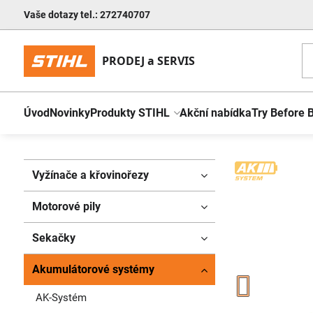
Vaše dotazy tel.: 272740707
Úvod
Novinky
Produkty STIHL
Akční nabídka
Try Before 
Vyžínače a křovinořezy
Motorové pily
Sekačky
Akumulátorové systémy
AK-Systém