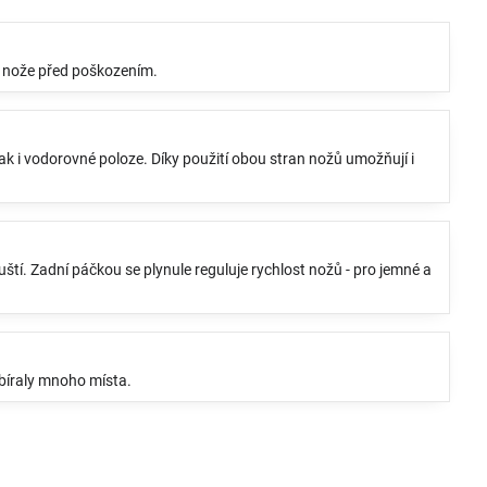
ní nože před poškozením.
ak i vodorovné poloze. Díky použití obou stran nožů umožňují i
í. Zadní páčkou se plynule reguluje rychlost nožů - pro jemné a
bíraly mnoho místa.