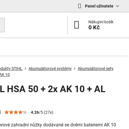
Panel uživatele
Nákupní košík
0 Kč
odukty STIHL
Akumulátorové systémy
Akumulátorové sety
 AK 10
L HSA 50 + 2x AK 10 + AL
í
4.26
/
5
(
27
x)
rové zahradní nůžky dodávané se dvěmi bateriemi AK 10