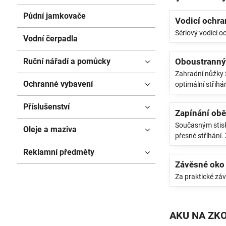
Půdní jamkovače
Vodicí ochra
Sériový vodící o
Vodní čerpadla
Ruční nářadí a pomůcky
Oboustranný
Zahradní nůžky S
Ochranné vybavení
optimální střihán
Příslušenství
Zapínání ob
Současným stisk
Oleje a maziva
přesné stříhání.
Reklamní předměty
Závěsné oko
Za praktické zá
AKU NA ZKO