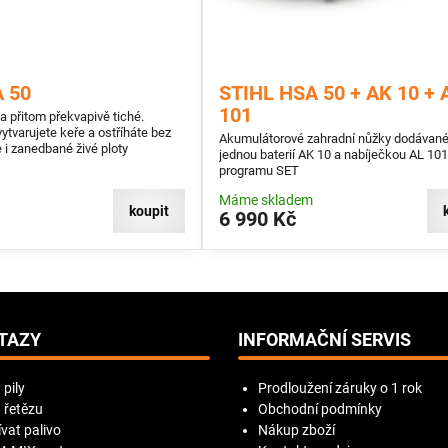
 50
STIHL HSA 50 + AK 10 + 
101
 přitom překvapivě tiché.
tvarujete keře a ostříháte bez
Akumulátorové zahradní nůžky dodávané
i zanedbané živé ploty
jednou baterií AK 10 a nabíječkou AL 101
programu SET
Máme skladem
koupit
6 990 Kč
TAZY
INFORMAČNÍ SERVIS
 pily
Prodloužení záruky o 1 rok
 řetězu
Obchodní podmínky
vat palivo
Nákup zboží