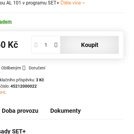
kou AL 101 v programu SET+
Čtěte více
ladem
60 Kč
koupit
k Oblíbeným
Doručení
klačního příspěvku:
3 Kč
číslo:
45212000022
IHL
Doba provozu
Dokumenty
sady SET+