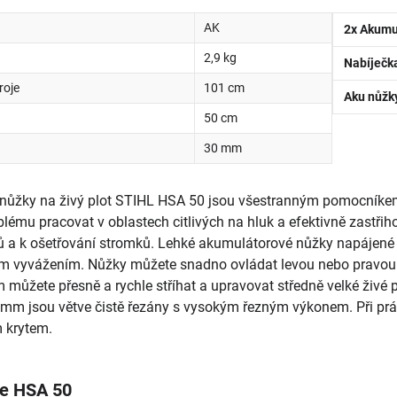
AK
2x Akumu
2,9 kg
Nabíječk
roje
101 cm
Aku nůžk
50 cm
30 mm
nůžky na živý plot STIHL HSA 50 jsou všestranným pomocníke
lému pracovat v oblastech citlivých na hluk a efektivně zastřih
ů a k ošetřování stromků. Lehké akumulátorové nůžky napájené 
m vyvážením. Nůžky můžete snadno ovládat levou nebo pravou
můžete přesně a rychle stříhat a upravovat středně velké živé p
 mm jsou větve čistě řezány s vysokým řezným výkonem. Při prá
 krytem.
je HSA 50