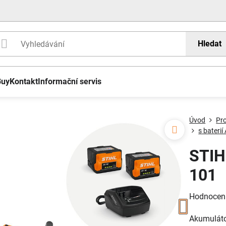
Hledat
Buy
Kontakt
Informační servis
Úvod
Pr
s baterií
STIH
101
Hodnocen
Akumuláto