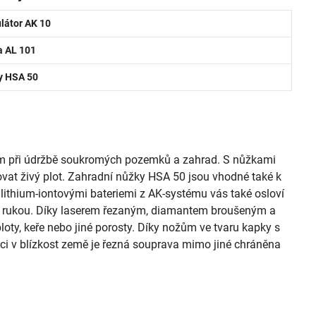
látor AK 10
a AL 101
y HSA 50
m při údržbě soukromých pozemků a zahrad. S nůžkami
ovat živý plot. Zahradní nůžky HSA 50 jsou vhodné také k
lithium-iontovými bateriemi z AK-systému vás také osloví
 rukou. Díky laserem řezaným, diamantem broušeným a
loty, keře nebo jiné porosty. Díky nožům ve tvaru kapky s
ci v blízkost země je řezná souprava mimo jiné chráněna