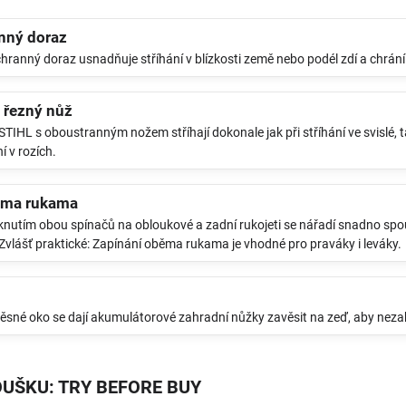
nný doraz
chranný doraz usnadňuje stříhání v blízkosti země nebo podél zdí a chrá
 řezný nůž
TIHL s oboustranným nožem stříhají dokonale jak při stříhání ve svislé, t
í v rozích.
ěma rukama
nutím obou spínačů na obloukové a zadní rukojeti se nářadí snadno spoušt
 Zvlášť praktické: Zapínání oběma rukama je vhodné pro praváky i leváky.
věsné oko se dají akumulátorové zahradní nůžky zavěsit na zeď, aby neza
UŠKU: TRY BEFORE BUY