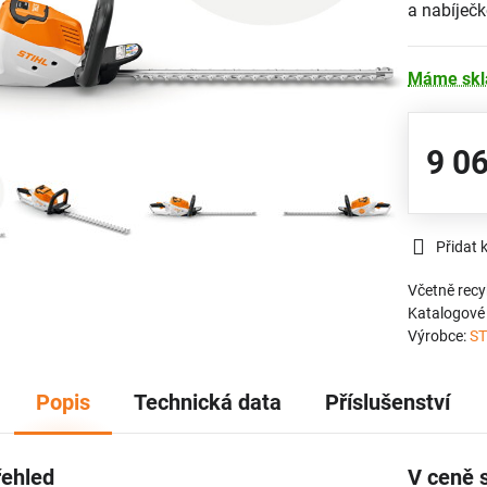
a nabíječ
Máme sk
9 0
Přidat 
Včetně recy
Katalogové 
Výrobce:
ST
Popis
Technická data
Příslušenství
řehled
V ceně 