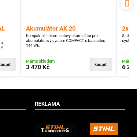
AL
Akumulátor AK 20
2x A
Kompaktní lithium-iontový akumulátor pro
Sada 2 
akumulátorový systém COMPACT s kapacitou
systém 
 s
144 Wh.
 v
Máme skladem
Máme s
koupit
koupit
3 470 Kč
6 290
REKLAMA