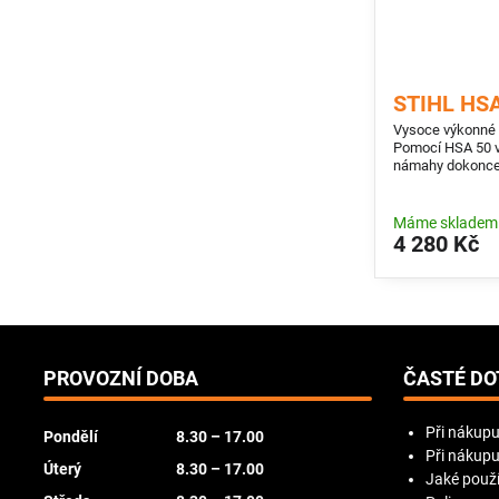
STIHL HSA
Vysoce výkonné a
Pomocí HSA 50 vy
námahy dokonce 
Máme skladem
4 280 Kč
PROVOZNÍ DOBA
ČASTÉ DO
Při nákupu
Pondělí
8.30 – 17.00
Při nákupu
Úterý
8.30 – 17.00
Jaké použí