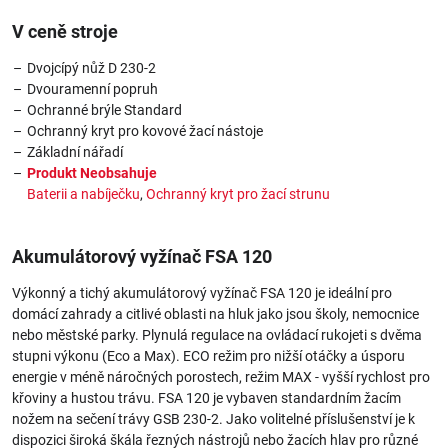
V ceně stroje
Dvojcípý nůž D 230-2
Dvouramenní popruh
Ochranné brýle Standard
Ochranný kryt pro kovové žací nástoje
Základní nářadí
Produkt Neobsahuje
Baterii a nabíječku
,
Ochranný kryt pro žací strunu
Akumulátorový vyžínač FSA 120
Výkonný a tichý akumulátorový vyžínač FSA 120 je ideální pro
domácí zahrady a citlivé oblasti na hluk jako jsou školy, nemocnice
nebo městské parky. Plynulá regulace na ovládací rukojeti s dvěma
stupni výkonu (Eco a Max). ECO režim pro nižší otáčky a úsporu
energie v méně náročných porostech, režim MAX - vyšší rychlost pro
křoviny a hustou trávu. FSA 120 je vybaven standardním žacím
nožem na sečení trávy GSB 230-2. Jako volitelné příslušenství je k
dispozici široká škála řezných nástrojů nebo žacích hlav pro různé