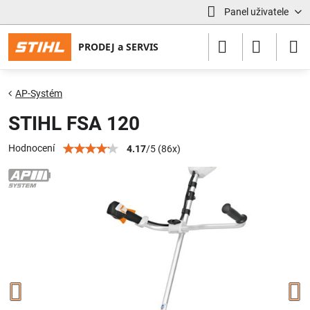
Panel uživatele
AP-Systém
STIHL FSA 120
Hodnocení
4.17
/
5
(
86
x)