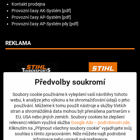
Kontakt prodejna
Provozní časy AK-Systém [pdf]
Provozní časy AP-Systém [pdf]
Provozní časy AP-Systém pily [pdf]
REKLAMA
Předvolby soukromí
Soubory cookie používáme k vylepšení vaší návštěvy tohoto
webu, k analýze jeho výkonu a ke shromažďování údajů o jeho
používání. Můžeme k tomu použít nástroje a služby třetích
stran a shromážděná data mohou být přenášena partnerům v
EU, USA nebo jiných zemích. Soubory cookies ke zlepšení
relevanci reklam využívá služba
Google Ads – podrobnosti zde
.
Kliknutím na „Přijmout všechny soubory cookie“ vyjadřujete svůj
souhlas s tímto zpracováním. Níže můžete najít podrobné
informace nebo upravit své preference