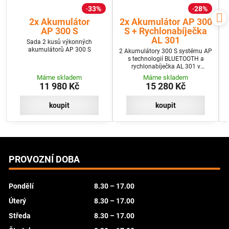
33%
28%
2x Akumulátor
2x Akumulátor AP 300
AP 300 S
S + Rychlonabíječka
AL 301
Sada 2 kusů výkonných
akumulátorů AP 300 S
2 Akumulátory 300 S systému AP
s technologií BLUETOOTH a
rychlonabíječka AL 301 v
programu SET+
Máme skladem
Máme skladem
11 980 Kč
15 280 Kč
koupit
koupit
PROVOZNÍ DOBA
Pondělí
8.30 – 17.00
Úterý
8.30 – 17.00
Středa
8.30 – 17.00