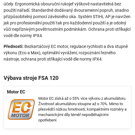
účely. Ergonomická obouruční rukojeť výškově nastavitelná bez
použití nářadí. Standardně dodávaný dvouramenní popruh, snadno
přizpůsobitelný pomocí závěsného oka. Systém STIHL AP je navržen
jak pro profesionální použití tak pro každodenní použití a je odolný
vůči nepříznivým povětrnostním podmínkám. Ochrana proti stříkající
vodě dle normy IPX4.
Přednosti:
Bezkartáčový EC motor, regulace rychlosti a dva stupně
výkonu (Eco a Max), optimální vyvážení, rozpoznání řezného
nástroje, ochrana proti stříkající vodě dle normy IPX4.
Výbava stroje FSA 120
Motor EC
Motor EC získá až o 55% více výkonu z akumulátoru.
Životnost akumulátoru stoupne až o 70%. Mimo to
přesvědčí nízkou hmotností, kompaktními rozměry a
mechanickými díly téměř nepodléhajícími
opotřebení.