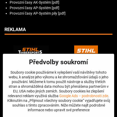
Provozní časy AK-Systém [pdf]
Provozní časy AP-Systém [pdf]
Provozní časy AP-Systém pily [pdf]
REKLAMA
Předvolby soukromí
Soubory cookie používáme k vylepšení vaší návštěvy tohoto
webu, k analýze jeho výkonu a ke shromažďování údajů o jeho
používání. Můžeme k tomu použít nástroje a služby třetích
stran a shromážděná data mohou být přenášena partnerům v
EU, USA nebo jiných zemích. Soubory cookies ke zlepšení
relevanci reklam využívá služba
Google Ads – podrobnosti zde
.
Kliknutím na „Přijmout všechny soubory cookie“ vyjadřujete svůj
souhlas s tímto zpracováním. Níže můžete najít podrobné
informace nebo upravit své preference