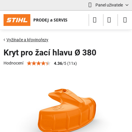
Panel uživatele
Vyžínače a křovinořezy
Kryt pro žací hlavu Ø 380
Hodnocení
4.36
/
5
(
11
x)