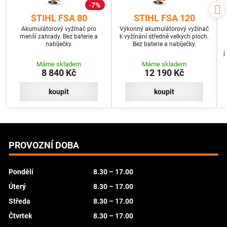
7%
STIHL FSA 80
STIHL FSA 120
Akumulátorový vyžínač pro
Výkonný akumulátorový vyžínač
menší zahrady. Bez baterie a
k vyžínání středně velkých ploch.
nabíječky.
Bez baterie a nabíječky.
j
Máme skladem
Máme skladem
8 840 Kč
12 190 Kč
koupit
koupit
PROVOZNÍ DOBA
Pondělí
8.30 – 17.00
Úterý
8.30 – 17.00
Středa
8.30 – 17.00
Čtvrtek
8.30 – 17.00