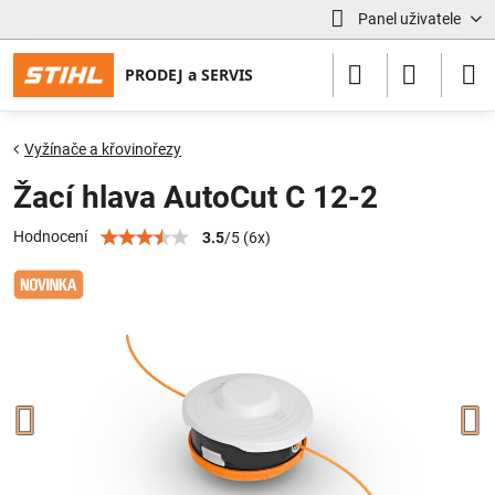
Panel uživatele
Vyžínače a křovinořezy
Žací hlava AutoCut C 12-2
Hodnocení
3.5
/
5
(
6
x)