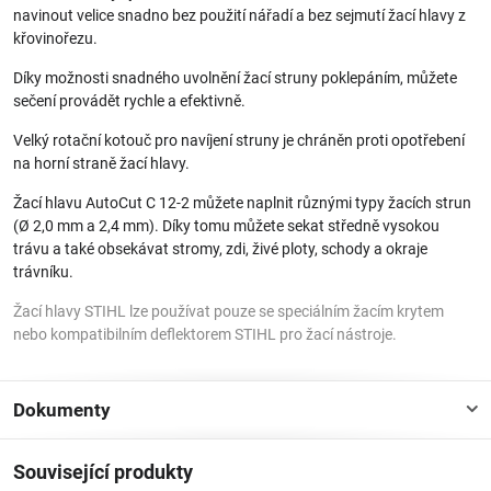
navinout velice snadno bez použití nářadí a bez sejmutí žací hlavy z
křovinořezu.
Díky možnosti snadného uvolnění žací struny poklepáním, můžete
sečení provádět rychle a efektivně.
Velký rotační kotouč pro navíjení struny je chráněn proti opotřebení
na horní straně žací hlavy.
Žací hlavu AutoCut C 12-2 můžete naplnit různými typy žacích strun
(Ø 2,0 mm a 2,4 mm). Díky tomu můžete sekat středně vysokou
trávu a také obsekávat stromy, zdi, živé ploty, schody a okraje
trávníku.
Žací hlavy STIHL lze používat pouze se speciálním žacím krytem
nebo kompatibilním deflektorem STIHL pro žací nástroje.
Dokumenty
Související produkty