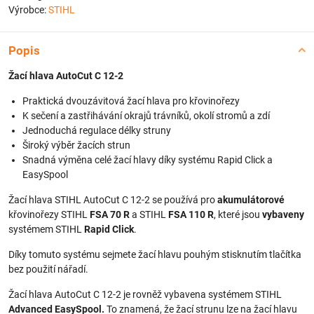
Výrobce:
STIHL
Popis
Žací hlava AutoCut C 12-2
Praktická dvouzávitová žací hlava pro křovinořezy
K sečení a zastřihávání okrajů trávníků, okolí stromů a zdí
Jednoduchá regulace délky struny
Široký výběr žacích strun
Snadná výměna celé žací hlavy díky systému Rapid Click a
EasySpool
Žací hlava STIHL AutoCut C 12-2 se používá pro
akumulátorové
křovinořezy STIHL
FSA 70 R
a STIHL
FSA 110 R
, které jsou
vybaveny
systémem STIHL
Rapid Click
.
Díky tomuto systému sejmete žací hlavu pouhým stisknutím tlačítka
bez použití nářadí.
Žací hlava AutoCut C 12-2 je rovněž vybavena systémem STIHL
Advanced EasySpool.
To znamená, že žací strunu lze na žací hlavu