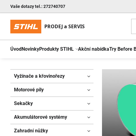
Vaše dotazy tel.: 272740707
Úvod
Novinky
Produkty STIHL
Akční nabídka
Try Before 
Vyžínače a křovinořezy
Motorové pily
Sekačky
Akumulátorové systémy
Zahradní nůžky