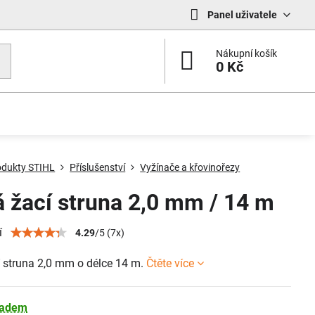
Panel uživatele
Nákupní košík
0 Kč
odukty STIHL
Příslušenství
Vyžínače a křovinořezy
á žací struna 2,0 mm / 14 m
í
4.29
/
5
(
7
x)
í struna 2,0 mm o délce 14 m.
Čtěte více
ladem