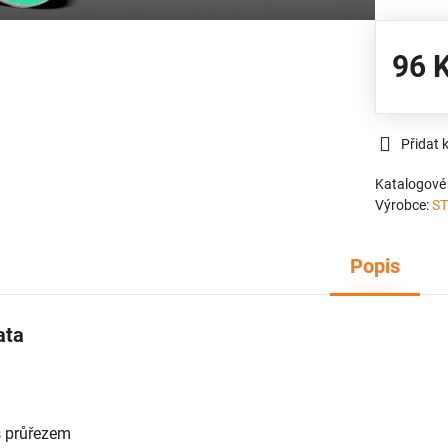
96 
Přidat 
Katalogové 
Výrobce:
ST
Popis
ata
s průřezem