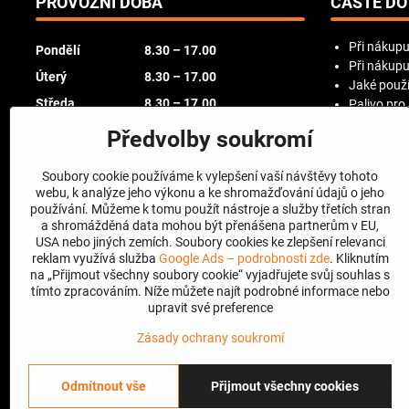
PROVOZNÍ DOBA
ČASTÉ DO
Při nákupu
Pondělí
8.30 – 17.00
Při nákupu
Úterý
8.30 – 17.00
Jaké použí
Středa
8.30 – 17.00
Palivo pro
Try Before
Čtvrtek
8.30 – 17.00
Předvolby soukromí
Pátek
8.30 – 16.00
Soubory cookie používáme k vylepšení vaší návštěvy tohoto
Sobota
zavřeno
webu, k analýze jeho výkonu a ke shromažďování údajů o jeho
používání. Můžeme k tomu použít nástroje a služby třetích stran
Neděle
zavřeno
a shromážděná data mohou být přenášena partnerům v EU,
USA nebo jiných zemích. Soubory cookies ke zlepšení relevanci
reklam využívá služba
Google Ads – podrobnosti zde
. Kliknutím
na „Přijmout všechny soubory cookie“ vyjadřujete svůj souhlas s
tímto zpracováním. Níže můžete najít podrobné informace nebo
upravit své preference
Zásady ochrany soukromí
Odmítnout vše
Přijmout všechny cookies