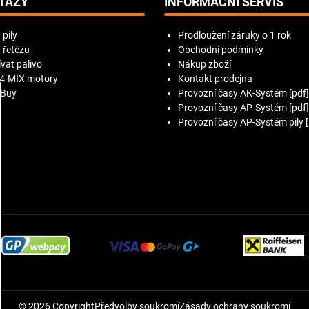
TAZY
INFORMAČNÍ SERVIS
 pily
Prodloužení záruky o 1 rok
 řetězu
Obchodní podmínky
vat palivo
Nákup zboží
 4-MIX motory
Kontakt prodejna
 Buy
Provozní časy AK-Systém [pdf]
Provozní časy AP-Systém [pdf]
Provozní časy AP-Systém pily [
©
2026
Copyright
Předvolby soukromí
Zásady ochrany soukromí