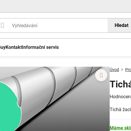
Hledat
Buy
Kontakt
Informační servis
Úvod
Pr
Tich
Hodnocen
Tichá žac
Máme sk