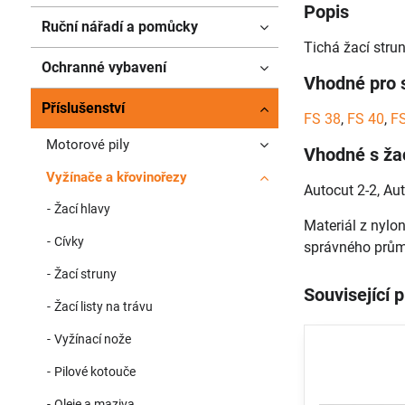
Popis
Ruční nářadí a pomůcky
Tichá žací stru
Ochranné vybavení
Vhodné pro s
Příslušenství
FS 38
,
FS 40
,
F
Motorové pily
Vhodné s ža
Vyžínače a křovinořezy
Autocut 2-2, Aut
Žací hlavy
Materiál z nylon
Cívky
správného prům
Žací struny
Související 
Žací listy na trávu
Vyžínací nože
Pilové kotouče
Oleje a maziva