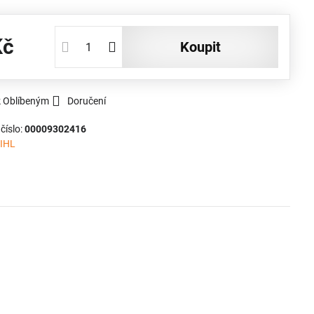
Kč
koupit
k Oblíbeným
Doručení
číslo:
00009302416
IHL