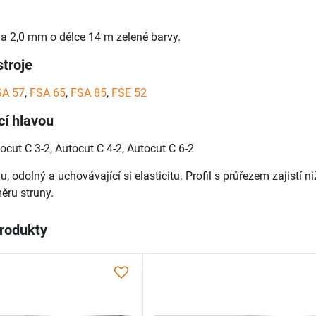
na 2,0 mm o délce 14 m zelené barvy.
troje
SA 57
,
FSA 65
,
FSA 85
,
FSE 52
cí hlavou
ocut C 3-2, Autocut C 4-2, Autocut C 6-2
u, odolný a uchovávající si elasticitu. Profil s průřezem zajistí
ěru struny.
produkty