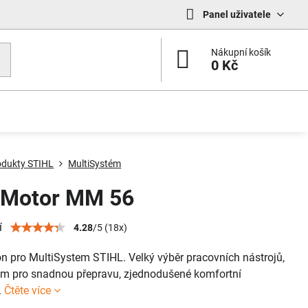
Panel uživatele
Nákupní košík
0 Kč
odukty STIHL
MultiSystém
iMotor MM 56
í
4.28
/
5
(
18
x)
n pro MultiSystem STIHL. Velký výběr pracovních nástrojů,
ám pro snadnou přepravu, zjednodušené komfortní
.
Čtěte více