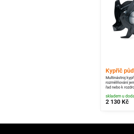
Kypřič pů
Multinástroj kyp
rozmělňování jem
řad nebo k rozdr
volně rostoucími 
skladem u doda
2 130 Kč