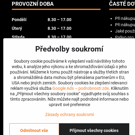
PROVOZNÍ DOBA
ČASTÉ DO
Při nákupu
Pondělí
8.30 – 17.00
Při nákupu
Úterý
8.30 – 17.00
Jaké použí
Středa
8.30 – 17.00
Palivo pro
Try Before
Čtvrtek
8.30 – 17.00
Předvolby soukromí
Pátek
8.30 – 16.00
Soubory cookie používáme k vylepšení vaší návštěvy tohoto
Sobota
zavřeno
webu, k analýze jeho výkonu a ke shromažďování údajů o jeho
používání. Můžeme k tomu použít nástroje a služby třetích stran
Neděle
zavřeno
a shromážděná data mohou být přenášena partnerům v EU,
USA nebo jiných zemích. Soubory cookies ke zlepšení relevanci
reklam využívá služba
Google Ads – podrobnosti zde
. Kliknutím
na „Přijmout všechny soubory cookie“ vyjadřujete svůj souhlas s
tímto zpracováním. Níže můžete najít podrobné informace nebo
upravit své preference
Zásady ochrany soukromí
Odmítnout vše
Přijmout všechny cookies