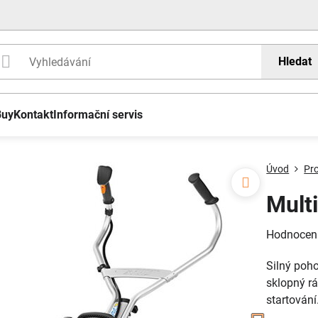
Hledat
Buy
Kontakt
Informační servis
Úvod
Pr
Mult
Hodnocen
Silný poho
sklopný r
startování