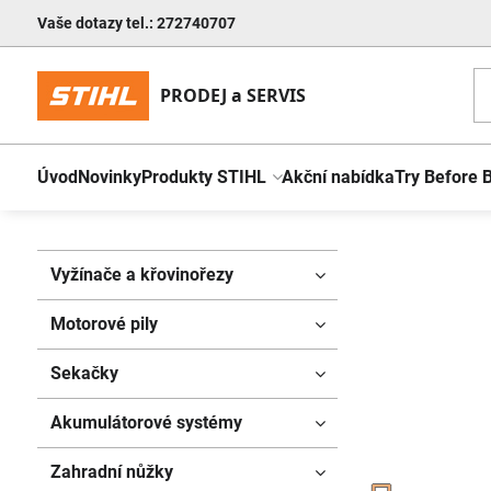
Vaše dotazy tel.: 272740707
Úvod
Novinky
Produkty STIHL
Akční nabídka
Try Before 
Vyžínače a křovinořezy
Motorové pily
Sekačky
Akumulátorové systémy
Zahradní nůžky