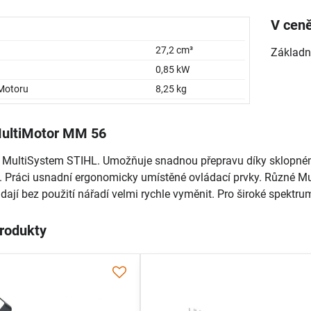
V ceně
27,2 cm³
Základn
0,85 kW
Motoru
8,25 kg
MultiMotor MM 56
o MultiSystem STIHL. Umožňuje snadnou přepravu díky sklopné
Práci usnadní ergonomicky umístěné ovládací prvky. Různé Mult
 dají bez použití nářadí velmi rychle vyměnit. Pro široké spektrum
produkty