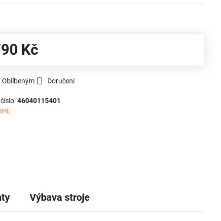
790 Kč
k Oblíbeným
Doručení
číslo:
46040115401
IHL
ty
Výbava stroje