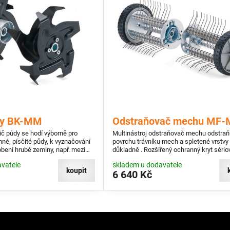
dy BK-MM
Odstraňovač mechu MF
řič půdy se hodí výborně pro
Multinástroj odstraňovač mechu odstraň
né, písčité půdy, k vyznačování
povrchu trávníku mech a spletené vrstvy 
obení hrubé zeminy, např. mezi
důkladně . Rozšířený ochranný kryt sério
rostlinami.
vatele
skladem u dodavatele
koupit
6 640 Kč