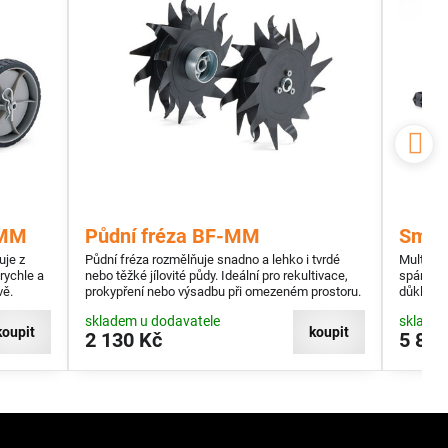
-MM
Půdní fréza BF-MM
Smet
uje z
Půdní fréza rozmělňuje snadno a lehko i tvrdé
Multinás
rychle a
nebo těžké jílovité půdy. Ideální pro rekultivace,
spárami
vě.
prokypření nebo výsadbu při omezeném prostoru.
důkladně
zeminu.
skladem u dodavatele
skladem
koupit
koupit
2 130 Kč
5 840