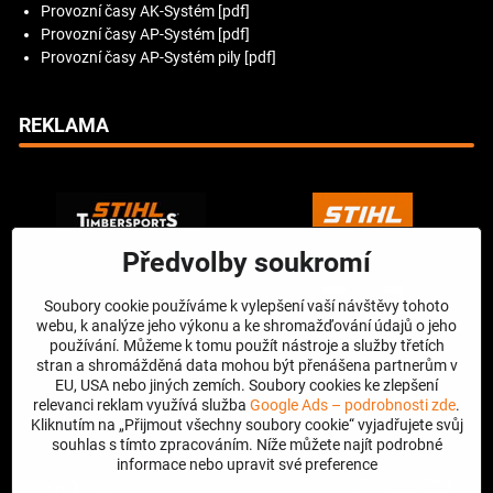
Provozní časy AK-Systém [pdf]
Provozní časy AP-Systém [pdf]
Provozní časy AP-Systém pily [pdf]
REKLAMA
Předvolby soukromí
Soubory cookie používáme k vylepšení vaší návštěvy tohoto
webu, k analýze jeho výkonu a ke shromažďování údajů o jeho
používání. Můžeme k tomu použít nástroje a služby třetích
stran a shromážděná data mohou být přenášena partnerům v
EU, USA nebo jiných zemích. Soubory cookies ke zlepšení
relevanci reklam využívá služba
Google Ads – podrobnosti zde
.
Kliknutím na „Přijmout všechny soubory cookie“ vyjadřujete svůj
souhlas s tímto zpracováním. Níže můžete najít podrobné
informace nebo upravit své preference