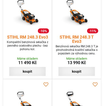
10%
11%
STIHL RM 248.3 Evo3
STIHL RM 248.3 T
Evo3
Kompaktní benzinová sekačka z
pevného ocelového plechu - bez
Benzínová sekačka RM 248.3 T je
pohonu kol.
plnohodnotná kvalitní sekačka s
pojezdem za výhodnou cenu.
Máme skladem
Máme skladem
11 490 Kč
13 990 Kč
koupit
koupit