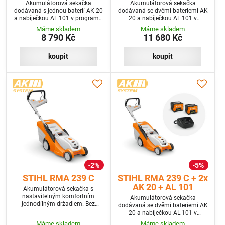
Akumulátorová sekačka
Akumulátorová sekačka
dodávaná s jednou baterií AK 20
dodávaná se dvěmi bateriemi AK
a nabíječkou AL 101 v programu
20 a nabíječkou AL 101 v
SET
programu SET+
Máme skladem
Máme skladem
8 790 Kč
11 680 Kč
koupit
koupit
2%
5%
STIHL RMA 239 C
STIHL RMA 239 C + 2x
AK 20 + AL 101
Akumulátorová sekačka s
nastavitelným komfortním
Akumulátorová sekačka
jednodílným držadlem. Bez
dodávaná se dvěmi bateriemi AK
baterie a nabíječky
20 a nabíječkou AL 101 v
programu SET+
Máme skladem
Máme skladem