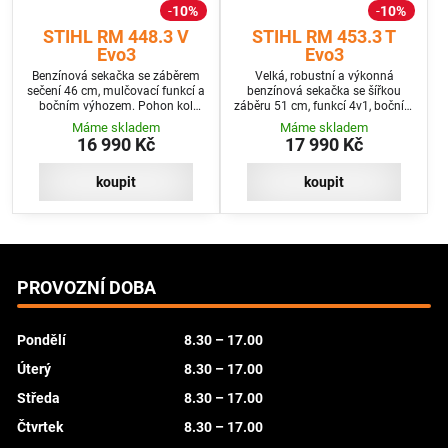
10%
10%
STIHL RM 448.3 V
STIHL RM 453.3 T
Evo3
Evo3
Benzínová sekačka se záběrem
Velká, robustní a výkonná
sečení 46 cm, mulčovací funkcí a
benzínová sekačka se šířkou
bočním výhozem. Pohon kol
záběru 51 cm, funkcí 4v1, bočním
Vario, plynule nastavitelný.
vyhazováním i mulčovací
Máme skladem
Máme skladem
klapkou a multi-nožem pro
16 990 Kč
17 990 Kč
středně velké travnaté plochy s
pohonem kol.
koupit
koupit
PROVOZNÍ DOBA
Pondělí
8.30 – 17.00
Úterý
8.30 – 17.00
Středa
8.30 – 17.00
Čtvrtek
8.30 – 17.00