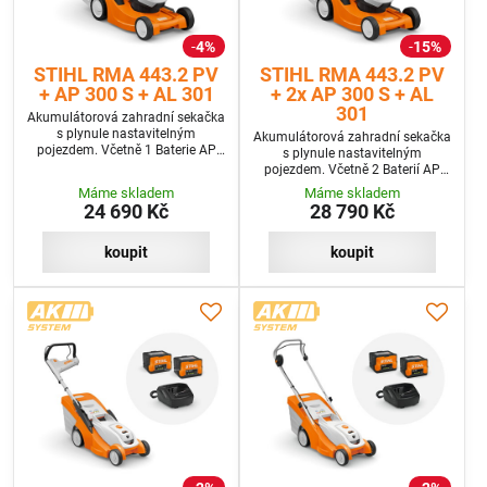
4%
15%
STIHL RMA 443.2 PV
STIHL RMA 443.2 PV
+ AP 300 S + AL 301
+ 2x AP 300 S + AL
301
Akumulátorová zahradní sekačka
s plynule nastavitelným
Akumulátorová zahradní sekačka
pojezdem. Včetně 1 Baterie AP
s plynule nastavitelným
300 S a Rychlonabíječky AL 301
pojezdem. Včetně 2 Baterií AP
300 S a Rychlonabíječky AL 301
Máme skladem
Máme skladem
24 690 Kč
28 790 Kč
koupit
koupit