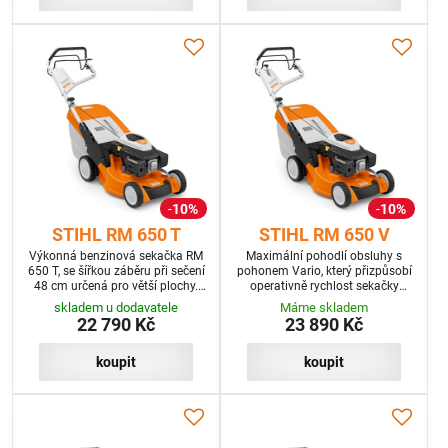
10%
10%
STIHL RM 650 T
STIHL RM 650 V
Výkonná benzinová sekačka RM
Maximální pohodlí obsluhy s
650 T, se šířkou záběru při sečení
pohonem Vario, který přizpůsobí
48 cm určená pro větší plochy.
operativně rychlost sekačky
Komfortní pohodlí a odolnost v
okamžitým požadavkům a
skladem u dodavatele
Máme skladem
pohonu s 1 rychlostí
potřebám.
22 790 Kč
23 890 Kč
koupit
koupit