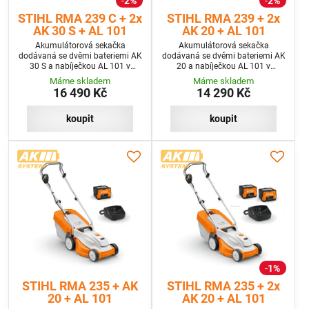
2%
2%
STIHL RMA 239 C + 2x
STIHL RMA 239 + 2x
AK 30 S + AL 101
AK 20 + AL 101
Akumulátorová sekačka
Akumulátorová sekačka
dodávaná se dvěmi bateriemi AK
dodávaná se dvěmi bateriemi AK
30 S a nabíječkou AL 101 v
20 a nabíječkou AL 101 v
programu SET+
programu SET+
Máme skladem
Máme skladem
16 490 Kč
14 290 Kč
koupit
koupit
1%
STIHL RMA 235 + AK
STIHL RMA 235 + 2x
20 + AL 101
AK 20 + AL 101