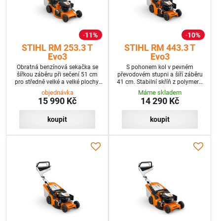
11%
10%
STIHL RM 253.3 T
STIHL RM 443.3 T
Evo3
Evo3
Obratná benzínová sekačka se
S pohonem kol v pevném
šířkou záběru při sečení 51 cm
převodovém stupni a šíří záběru
pro středně velké a velké plochy.
41 cm. Stabilní skříň z polymeru,
Centrální nastavení výšky sečení,
centrální nastavení výšky sečení,
objednávka
Máme skladem
sklopné držadlo a 1 stupňový
mulčovací funkcí a bočním
15 990 Kč
14 290 Kč
pohon kol pro pohodlnou práci.
výhozem.
koupit
koupit