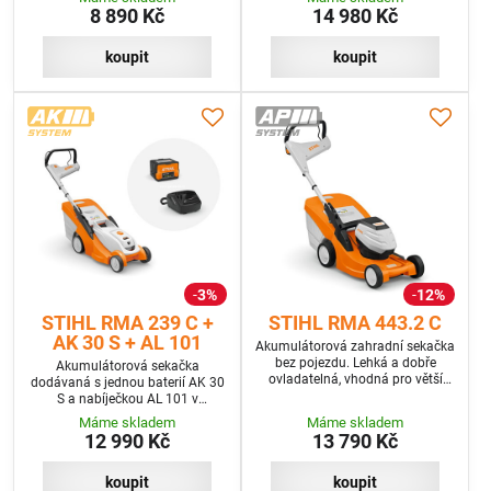
8 890 Kč
14 980 Kč
koupit
koupit
3%
12%
STIHL RMA 239 C +
STIHL RMA 443.2 C
AK 30 S + AL 101
Akumulátorová zahradní sekačka
bez pojezdu. Lehká a dobře
Akumulátorová sekačka
ovladatelná, vhodná pro větší
dodávaná s jednou baterií AK 30
plochy trávníku. Bez baterie a
S a nabíječkou AL 101 v
nabíječky
programu SET
Máme skladem
Máme skladem
12 990 Kč
13 790 Kč
koupit
koupit