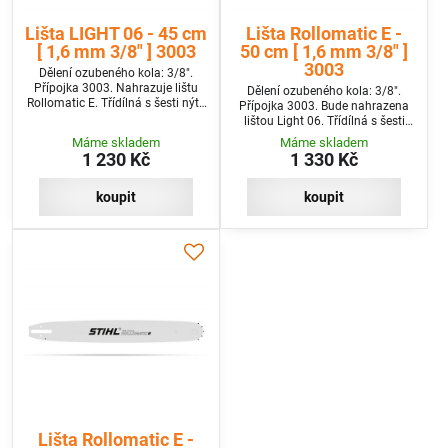
Lišta LIGHT 06 - 45 cm
Lišta Rollomatic E -
[ 1,6 mm 3/8" ] 3003
50 cm [ 1,6 mm 3/8" ]
3003
Dělení ozubeného kola: 3/8".
Přípojka 3003. Nahrazuje lištu
Dělení ozubeného kola: 3/8".
Rollomatic E. Třídílná s šesti nýty
Přípojka 3003. Bude nahrazena
na špičce a velkým předním
lištou Light 06. Třídílná s šesti
kolem.
nýty na špičce a velkým předním
Máme skladem
Máme skladem
kolem.
1 230 Kč
1 330 Kč
koupit
koupit
Lišta Rollomatic E -