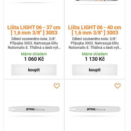
Lišta LIGHT 06 - 37 cm
Lišta LIGHT 06 - 40 cm
[ 1,6 mm 3/8" ] 3003
[ 1,6 mm 3/8" ] 3003
Dělení ozubeného kola: 3/8".
Dělení ozubeného kola: 3/8".
Přípojka 3003. Nahrazuje lištu
Přípojka 3003. Nahrazuje lištu
Rollomatic E. Třídílná s šesti nýty
Rollomatic E. Třídílná s šesti nýty
na špičce a velkým předním
na špičce a velkým předním
Máme skladem
Máme skladem
kolem.
kolem.
1 060 Kč
1 130 Kč
koupit
koupit