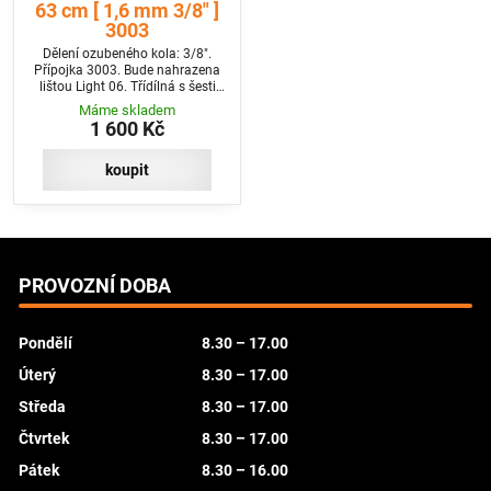
63 cm [ 1,6 mm 3/8" ]
3003
Dělení ozubeného kola: 3/8".
Přípojka 3003. Bude nahrazena
lištou Light 06. Třídílná s šesti
nýty na špičce a velkým předním
Máme skladem
kolem.
1 600 Kč
koupit
PROVOZNÍ DOBA
Pondělí
8.30 – 17.00
Úterý
8.30 – 17.00
Středa
8.30 – 17.00
Čtvrtek
8.30 – 17.00
Pátek
8.30 – 16.00