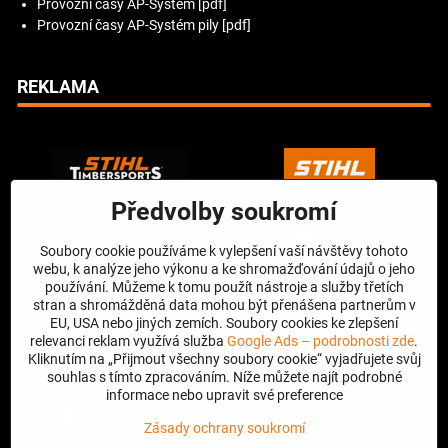
Provozní časy AP-Systém [pdf]
Provozní časy AP-Systém pily [pdf]
REKLAMA
Předvolby soukromí
Soubory cookie používáme k vylepšení vaší návštěvy tohoto
webu, k analýze jeho výkonu a ke shromažďování údajů o jeho
používání. Můžeme k tomu použít nástroje a služby třetích
stran a shromážděná data mohou být přenášena partnerům v
EU, USA nebo jiných zemích. Soubory cookies ke zlepšení
relevanci reklam využívá služba
Google Ads – podrobnosti zde
.
Kliknutím na „Přijmout všechny soubory cookie“ vyjadřujete svůj
souhlas s tímto zpracováním. Níže můžete najít podrobné
informace nebo upravit své preference
Zásady ochrany soukromí