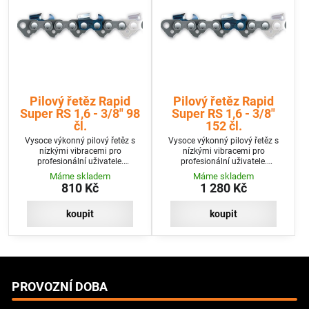
Pilový řetěz Rapid
Pilový řetěz Rapid
Super RS 1,6 - 3/8" 98
Super RS 1,6 - 3/8"
čl.
152 čl.
Vysoce výkonný pilový řetěz s
Vysoce výkonný pilový řetěz s
nízkými vibracemi pro
nízkými vibracemi pro
profesionální uživatele.
profesionální uživatele.
Mimořádně vysoká účinnost při
Mimořádně vysoká účinnost při
Máme skladem
Máme skladem
zápichu a vysoký řezný výkon při
zápichu a vysoký řezný výkon při
810 Kč
1 280 Kč
nízkém sklonu k vibracím.
nízkém sklonu k vibracím.
koupit
koupit
PROVOZNÍ DOBA