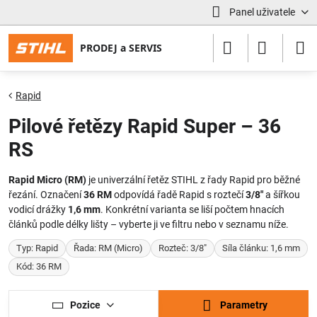
Panel uživatele
Rapid
Pilové řetězy Rapid Super – 36
RS
Rapid Micro (RM)
je univerzální řetěz STIHL z řady Rapid pro běžné
řezání. Označení
36 RM
odpovídá řadě Rapid s roztečí
3/8"
a šířkou
vodicí drážky
1,6 mm
. Konkrétní varianta se liší počtem hnacích
článků podle délky lišty – vyberte ji ve filtru nebo v seznamu níže.
Typ: Rapid
Řada: RM (Micro)
Rozteč: 3/8"
Síla článku: 1,6 mm
Kód: 36 RM
Pozice
Parametry