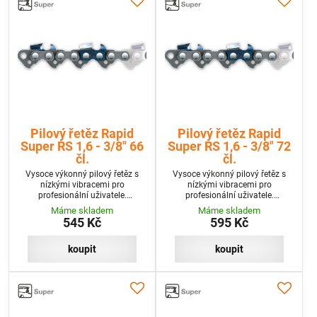
Pilový řetěz Rapid
Pilový řetěz Rapid
Super RS 1,6 - 3/8" 66
Super RS 1,6 - 3/8" 72
čl.
čl.
Vysoce výkonný pilový řetěz s
Vysoce výkonný pilový řetěz s
nízkými vibracemi pro
nízkými vibracemi pro
profesionální uživatele.
profesionální uživatele.
Mimořádně vysoká účinnost při
Mimořádně vysoká účinnost při
Máme skladem
Máme skladem
zápichu a vysoký řezný výkon při
zápichu a vysoký řezný výkon při
545 Kč
595 Kč
nízkém sklonu k vibracím.
nízkém sklonu k vibracím.
koupit
koupit