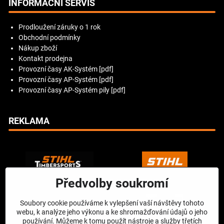
INFORMAČNÍ SERVIS
Prodloužení záruky o 1 rok
Obchodní podmínky
Nákup zboží
Kontakt prodejna
Provozní časy AK-Systém [pdf]
Provozní časy AP-Systém [pdf]
Provozní časy AP-Systém pily [pdf]
REKLAMA
Předvolby soukromí
Soubory cookie používáme k vylepšení vaší návštěvy tohoto
webu, k analýze jeho výkonu a ke shromažďování údajů o jeho
používání. Můžeme k tomu použít nástroje a služby třetích