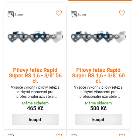
Pilový řetěz Rapid
Pilový řetěz Rapid
Super RS 1,6 - 3/8" 56
Super RS 1,6 - 3/8" 60
čl.
čl.
Vysoce výkonný pilový řetěz s
Vysoce výkonný pilový řetěz s
nízkými vibracemi pro
nízkými vibracemi pro
profesionální uživatele.
profesionální uživatele.
Mimořádně vysoká účinnost při
Mimořádně vysoká účinnost při
Máme skladem
Máme skladem
zápichu a vysoký řezný výkon při
zápichu a vysoký řezný výkon při
465 Kč
500 Kč
nízkém sklonu k vibracím.
nízkém sklonu k vibracím.
koupit
koupit