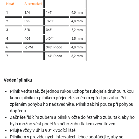
Nové
Alternativní
1
1/4
1/4"
4,0 mm
2
325
.325"
4,8 mm
3
3/8
3/8"
5,2 mm
4
404
.404"
5,5 mm
6
P, PM
3/8" Picco
4,0 mm
7
1/4" Picco
3,2 mm
Vedení pilníku
Pilník veďte tak, že jednou rukou uchopíte rukojeť a druhou rukou
konec pilníku a pilníkem přejedete směrem vpřed po zubu. Při
zpětném pohybu ho nadzvedněte. Pilník zabírá pouze při pohybu
dopředu.
Začněte řídícím zubem a pilník vložte do řezného zubu tak, aby ho
bylo možno vést podél řezného zubu tlakem zevnitř ven.
Pilujte vždy v úhlu 90° k vodící liště.
Pilníkem v pravidelných intervalech lehce pootáčejte, aby se