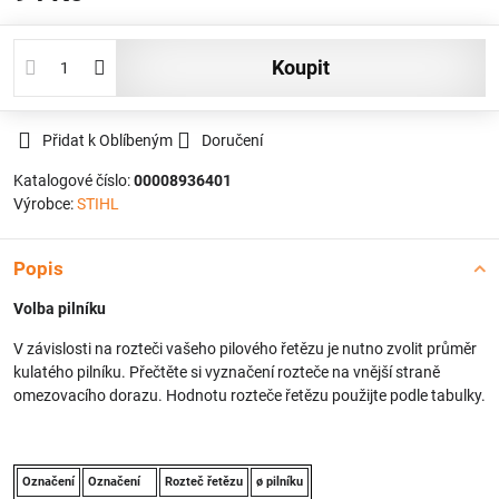
koupit
Přidat k Oblíbeným
Doručení
Katalogové číslo:
00008936401
Výrobce:
STIHL
Popis
Volba pilníku
V závislosti na rozteči vašeho pilového řetězu je nutno zvolit průměr
kulatého pilníku. Přečtěte si vyznačení rozteče na vnější straně
omezovacího dorazu. Hodnotu rozteče řetězu použijte podle tabulky.
Označení
Označení
Rozteč řetězu
ø pilníku