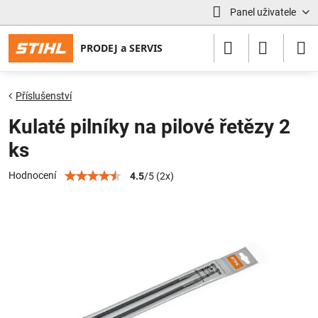
Panel uživatele
Příslušenství
Kulaté pilníky na pilové řetězy 2
ks
Hodnocení
4.5
/
5
(
2
x)