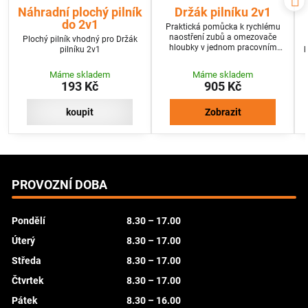
Náhradní plochý pilník
Držák pilníku 2v1
do 2v1
Praktická pomůcka k rychlému
naostření zubů a omezovače
Plochý pilník vhodný pro Držák
hloubky v jednom pracovním
pilníku 2v1
k
kroku.
Máme skladem
Máme skladem
193 Kč
905 Kč
koupit
Zobrazit
PROVOZNÍ DOBA
Pondělí
8.30 – 17.00
Úterý
8.30 – 17.00
Středa
8.30 – 17.00
Čtvrtek
8.30 – 17.00
Pátek
8.30 – 16.00